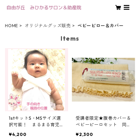
HOME
オリジナルグッズ販売
ベビーピロー＆カバー
Items
1stキットS・MSサイズ選
受講者限定★腹巻カバー＆
択可能！ まるまる育児用
ベビーピーロセット 同梱
（おひなまき布＆腹巻カバ
できれば送料無料！
¥4,200
¥2,300
ー＆ベビーピローセット