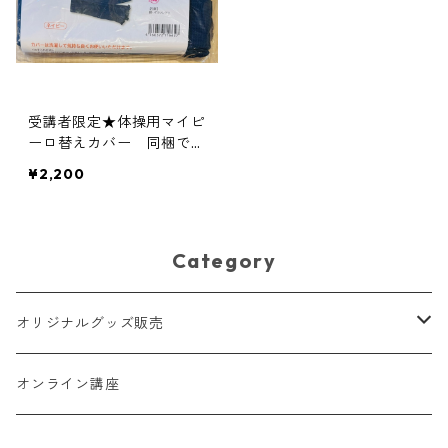
受講者限定★体操用マイピ
ーロ替えカバー 同梱でき
れば送料無料！
¥2,200
Category
オリジナルグッズ販売
スリング
オンライン講座
おもちゃ