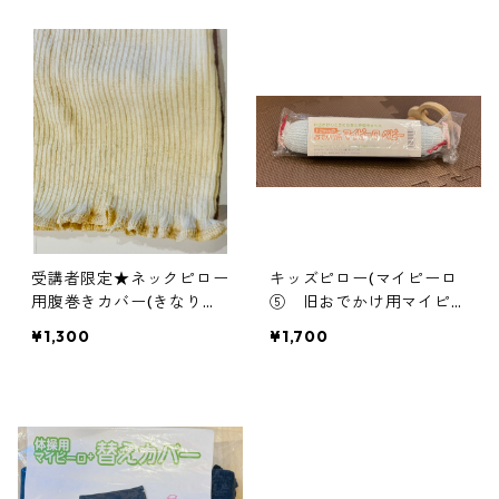
）受講者限定
受講者限定★ネックピロー
キッズピロー(マイピーロ
用腹巻きカバー(きなりの
⑤ 旧おでかけ用マイピー
み) 1枚から購入可能
ロ ベビー＋（プラス）) 6
¥1,300
¥1,700
ヶ月以降は2本持ちもおす
すめ