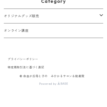
Category
しつけ対策にもおすすめな
抱っこ紐！
オリジナルグッズ販売
スリング
オンライン講座
おもちゃ
親子マスク
プライバシーポリシー
特定商取引法に基づく表記
おむつポーチ
© 自由が丘母と子の みひかるサロン＆助産院
Powered by
ベビーピロー＆カバー