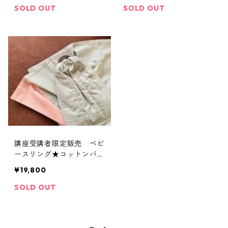
緩みにくさにこだわった
さ、緩みにくさにこだわっ
SOLD OUT
SOLD OUT
自由が丘で人気のスリン
た 自由が丘で人気のスリ
グ。 まるまる育児、 夜
ング。 まるまる育児、
泣きや寝かしつけ対策にも
夜泣きや寝かしつけ対策に
おすすめな抱っこ紐！
もおすすめな抱っこ紐！
講座受講者限定販売 ベビ
ースリング★コットンバイ
カラー 綿100％リング付
¥19,800
きスリング(端が別色) 布
の引きやすさ、緩みにくさ
SOLD OUT
にこだわった 自由が丘で
人気のスリング。 まる
まる育児、 夜泣きや寝か