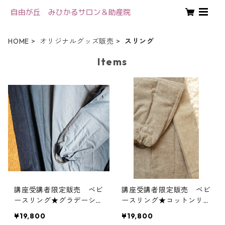
HOME
オリジナルグッズ販売
スリング
Items
講座受講者限定販売 ベビ
講座受講者限定販売 ベビ
ースリング★グラデーショ
ースリング★コットンリネ
ン綿100％ リング付きス
ンリング付きスリング (端
¥19,800
¥19,800
リング 布の引きやすさ、
が別色) 布の引きやす