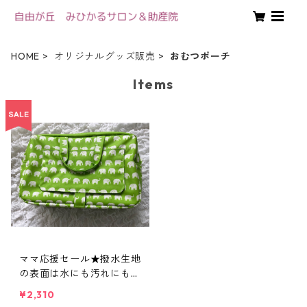
HOME
オリジナルグッズ販売
おむつポーチ
Items
ママ応援セール★撥水生地
の表面は水にも汚れにも強
く、おしりふきがさっと出
¥2,310
せる おしゃれで機能的な