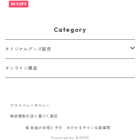
おむつポーチ
30%OFF
Category
オリジナルグッズ販売
スリング
オンライン講座
おもちゃ
親子マスク
プライバシーポリシー
特定商取引法に基づく表記
おむつポーチ
© 自由が丘母と子の みひかるサロン＆助産院
Powered by