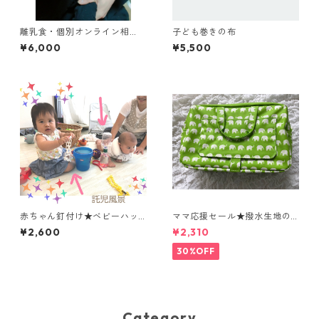
離乳食・個別オンライン相
子ども巻きの布
談 こんな時どうしたらとい
¥6,000
¥5,500
う不安を解消しましょう！
赤ちゃん釘付け★ベビーハッ
ママ応援セール★撥水生地の
ピーセット（CD入り２点セッ
表面は水にも汚れにも強く、
¥2,600
¥2,310
ト)
おしりふきがさっと出せる
おしゃれで機能的なおむつポ
30%OFF
ーチ
Category