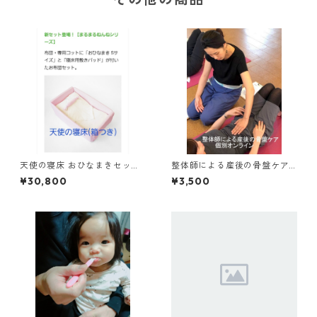
天使の寝床 おひなまきセット
整体師による産後の骨盤ケア
(箱付き)/８キロ頃までです
個別オンライン
¥30,800
¥3,500
が、もっと使えてます