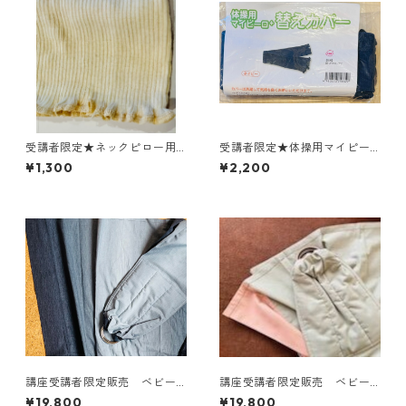
受講者限定★ネックピロー用
受講者限定★体操用マイピー
腹巻きカバー(きなりのみ) 1
ロ替えカバー 同梱できれば
¥1,300
¥2,200
枚から購入可能
送料無料！
講座受講者限定販売 ベビー
講座受講者限定販売 ベビー
スリング★グラデーション綿1
スリング★コットンバイカラ
¥19,800
¥19,800