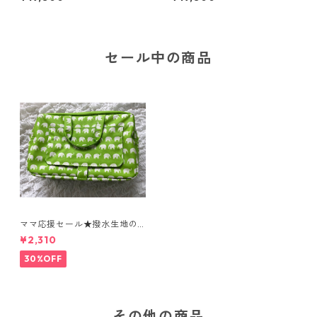
00％ リング付きスリング
ー 綿100％リング付きスリン
布の引きやすさ、緩みにくさ
グ(端が別色) 布の引きやす
にこだわった 自由が丘で人
さ、緩みにくさにこだわっ
気のスリング。 まるまる育
た 自由が丘で人気のスリン
児、 夜泣きや寝かしつけ対策
グ。 まるまる育児、 夜泣き
セール中の商品
にもおすすめな抱っこ紐！
や寝かしつけ対策にもおすす
めな抱っこ紐！
ママ応援セール★撥水生地の
表面は水にも汚れにも強く、
¥2,310
おしりふきがさっと出せる
おしゃれで機能的なおむつポ
30%OFF
ーチ
その他の商品