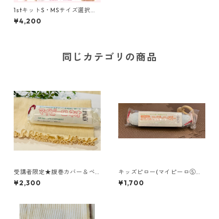
1stキットS・MSサイズ選択可
能！ まるまる育児用（おひ
¥4,200
なまき布＆腹巻カバー＆ベビ
ーピローセット ）受講者限定
同じカテゴリの商品
受講者限定★腹巻カバー＆ベ
キッズピロー(マイピーロ⑤
ビーピーロセット 同梱でき
旧おでかけ用マイピーロ ベビ
¥2,300
¥1,700
れば送料無料！
ー＋（プラス）) 6ヶ月以降は2
本持ちもおすすめ