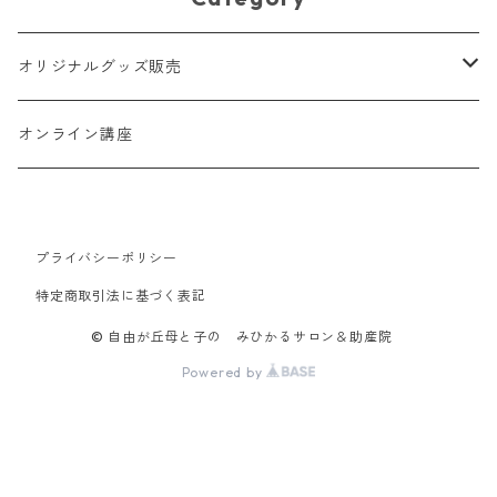
オリジナルグッズ販売
スリング
オンライン講座
おもちゃ
プライバシーポリシー
親子マスク
特定商取引法に基づく表記
おむつポーチ
© 自由が丘母と子の みひかるサロン＆助産院
Powered by
ベビーピロー＆カバー