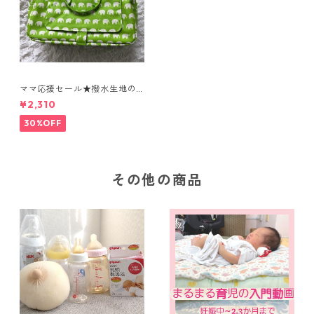
ママ応援セール★撥水生地の
表面は水にも汚れにも強く、
¥2,310
おしりふきがさっと出せる
おしゃれで機能的なおむつポ
30%OFF
ーチ
その他の商品