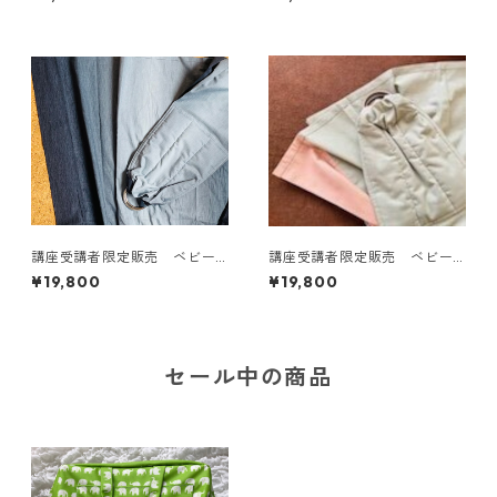
ー＋（プラス）) 6ヶ月以降は2
枚から購入可能
本持ちもおすすめ
講座受講者限定販売 ベビー
講座受講者限定販売 ベビー
スリング★グラデーション綿1
スリング★コットンバイカラ
¥19,800
¥19,800
00％ リング付きスリング
ー 綿100％リング付きスリン
布の引きやすさ、緩みにくさ
グ(端が別色) 布の引きやす
にこだわった 自由が丘で人
さ、緩みにくさにこだわっ
気のスリング。 まるまる育
た 自由が丘で人気のスリン
児、 夜泣きや寝かしつけ対策
グ。 まるまる育児、 夜泣き
セール中の商品
にもおすすめな抱っこ紐！
や寝かしつけ対策にもおすす
めな抱っこ紐！