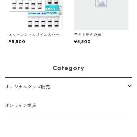
エッセンシャルオイル入門セ
子ども巻きの布
ット(検定2級セット+検定1級A
¥5,500
¥5,500
セット) アロマ検定対策講座
レッスン教材 講座と一緒の
申し込みで、送料お得！
Category
オリジナルグッズ販売
スリング
オンライン講座
おもちゃ