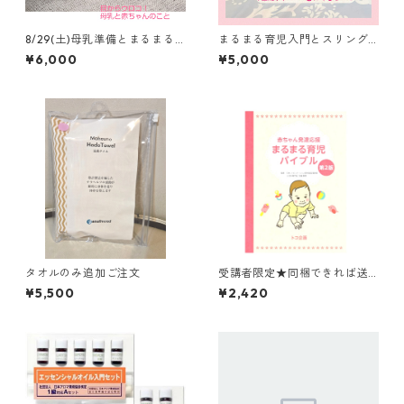
8/29(土)母乳準備とまるまる
まるまる育児入門とスリング
育児の質問会10:00~(妊婦向
事前動画 産後のLINEフォロ
¥6,000
¥5,000
け~産後1か月以内) 産後一か
ー1か月
月ラインフォローつき スリ
ングも予約できます
タオルのみ追加ご注文
受講者限定★同梱できれば送
料無料 まるまる育児バイブル
¥5,500
¥2,420
第2版 姿勢ケアとベビーマ
ッサージ参加者はテキスト発
送前までの注文で送料無料！