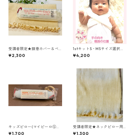
受講者限定★腹巻カバー＆ベ
1stキットS・MSサイズ選択可
ビーピーロセット 同梱でき
能！ まるまる育児用（おひ
¥2,300
¥4,200
れば送料無料！
なまき布＆腹巻カバー＆ベビ
ーピローセット ）受講者限定
キッズピロー(マイピーロ⑤
受講者限定★ネックピロー用
旧おでかけ用マイピーロ ベビ
腹巻きカバー(きなりのみ) 1
¥1,700
¥1,300