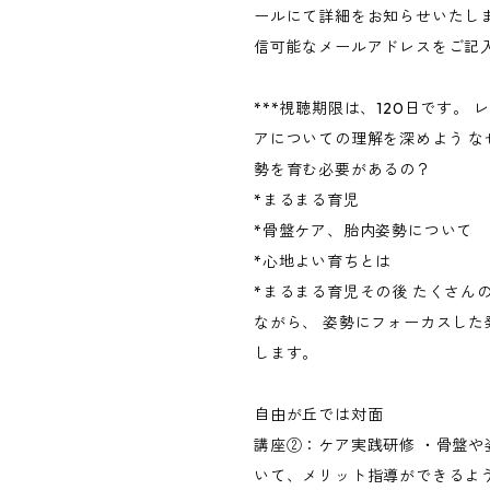
ールにて詳細をお知らせいたしま
信可能なメールアドレスをご記
***視聴期限は、120日です。 
アについての理解を深めよう な
勢を育む必要があるの？
*まるまる育児
*骨盤ケア、胎内姿勢について
*心地よい育ちとは
*まるまる育児その後 たくさん
ながら、 姿勢にフォーカスした
します。
自由が丘では対面
講座②：ケア実践研修 ・骨盤や
いて、メリット指導ができるよう