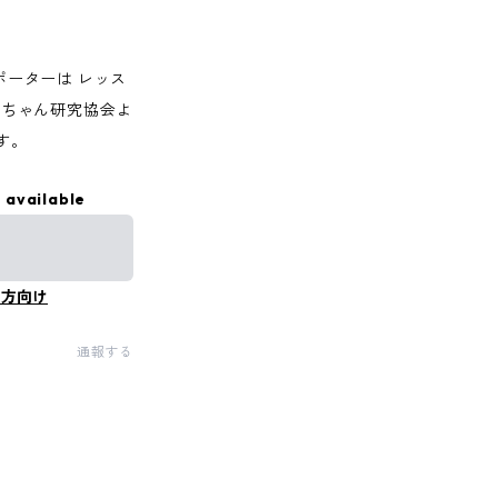
Ⓡサポーターは レッス
赤ちゃん研究協会よ
す。
 available
の方向け
通報する