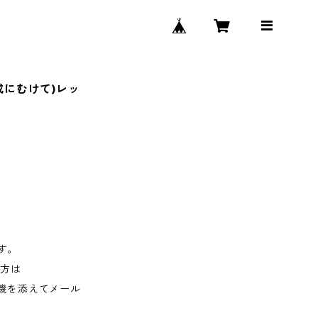
成にむけて)レッ
す。
す方は
機を添えてメール