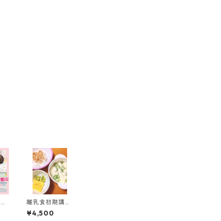
児入
離乳食初期講座
グ事
①保育士まみ先
¥4,500
後の
生講座 から