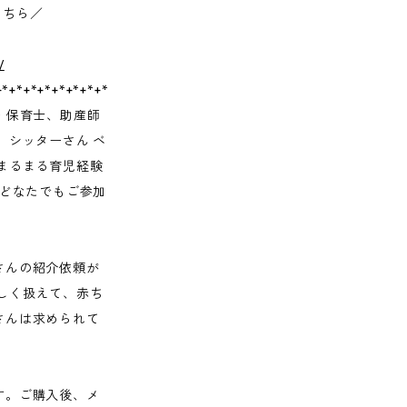
詳細こちら／
/
+*+*+*+*+*+*+*+*
＜対象＞ 保育士、助産師
、シッターさん ベ
まるまる育児経験
＊どなたでもご参加
さんの紹介依頼が
しく扱えて、赤ち
さんは求められて
す。ご購入後、メ