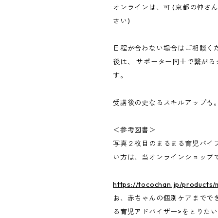
オンラインは、可 (京都の仲さ
さい)
日程が合わない場合はご相談くだ
後は、 サポーター同士で繋がる
す。
受講後の更なるスキルアップも
＜参考図書＞
写真２枚目のまるまる育児バイ
い方は、当オンラインショップ
https://tocochan.jp/products/
お、赤ちゃんの個別ケアまでできる
る育児アドバイザー>をとりたい