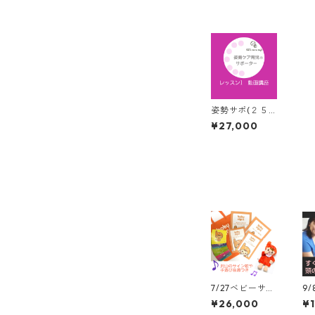
姿勢サポ(２５
年5~7月の育成
¥27,000
にむけて)レッ
スン1は動画講
座
7/27ベビーサイ
9
ン+発達質問つ
る
¥26,000
¥1
き、講師2名で
ラ