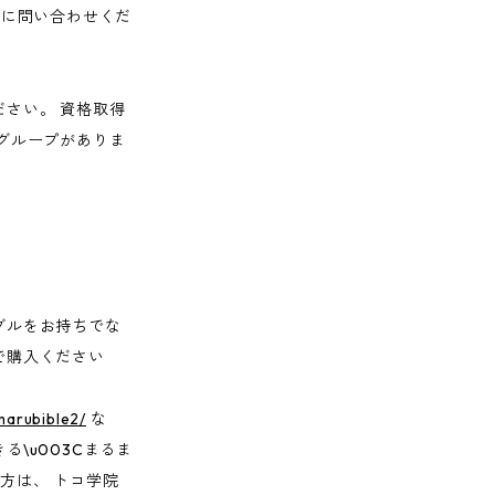
んに問い合わせくだ
さい。 資格取得
グループがありま
。
ブルをお持ちでな
で購入ください
marubible2/
な
\u003Cまるま
方は、 トコ学院