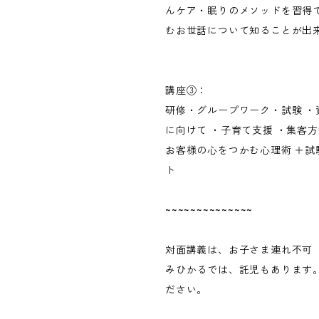
んケア・眠りのメソッドを習得で
むお世話について知ることが出
講座③：
研修・グループワーク・試験 ・
に向けて ・子育て支援 ・集客方
お客様の心をつかむ心理術 ＋試
ト
~~~~~~~~~~~~~~
対面講義は、お子さま連れ不可
みひかるでは、託児もあります
ださい。