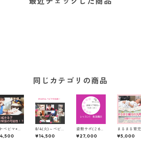
最近チェックした商品
同じカテゴリの商品
/8~ベビマ×ま
8/4(火)～ベビ
姿勢サポ(２6年
まるまる育
まる育児オン
マ×まるまる育
秋冬の育成にむ
門とスリン
4,500
¥14,500
¥27,000
¥5,000
イン3回コー
児オンライン3
けて)レッスン1
前動画 産