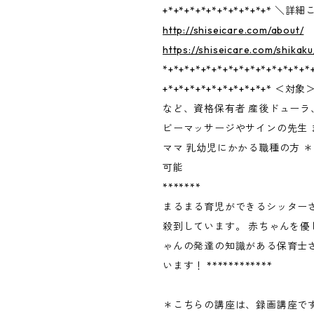
+*+*+*+*+*+*+*+*+*+* ＼
http://shiseicare.com/about/
https://shiseicare.com/shikaku
*+*+*+*+*+*+*+*+*+*+*+*+*+*
+*+*+*+*+*+*+*+*+*+* 
など、資格保有者 産後ドューラ
ビーマッサージやサインの先生 
ママ 乳幼児にかかる職種の方 
可能
*******
まるまる育児ができるシッター
殺到しています。 赤ちゃんを優
ゃんの発達の知識がある保育士
います！ ************
＊こちらの講座は、録画講座で