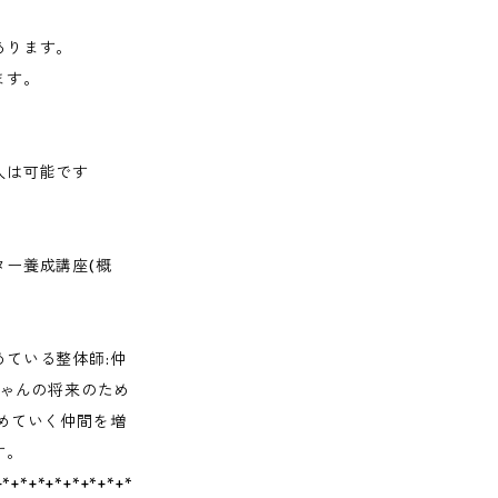
あります。
ます。
入は可能です
ー養成講座(概
ている整体師:仲
ちゃんの将来のため
めていく仲間を増
す。
+*+*+*+*+*+*+*+*