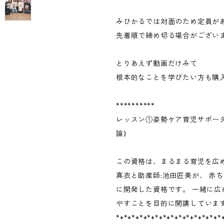
みひかるでは対面のため定員が
先着順で締め切る場合がござい
とりあえず動画だけみて
根本的なことを学びたい方も購
**********
レッスン①姿勢ケア育児サポータ
論)
この資格は、まるまる育児を広め
真衣と助産師:池田匠美が、 赤
に開発した資格です。 一緒に広
やすことを目的に開講していま
*+*+*+*+*+*+*+*+*+*+*+*+*+*