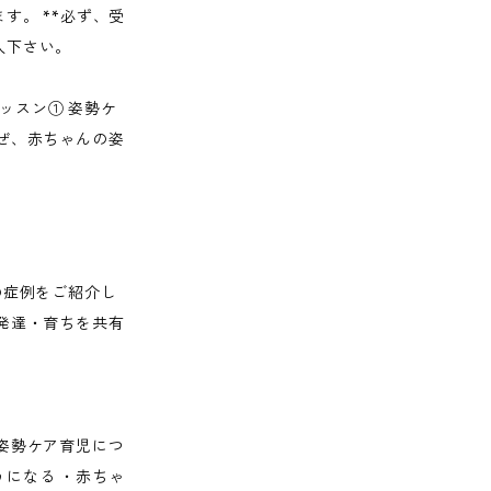
す。 **必ず、受
入下さい。
レッスン① 姿勢ケ
ぜ、赤ちゃんの姿
の症例をご紹介し
発達・育ちを共有
姿勢ケア育児につ
になる ・赤ちゃ