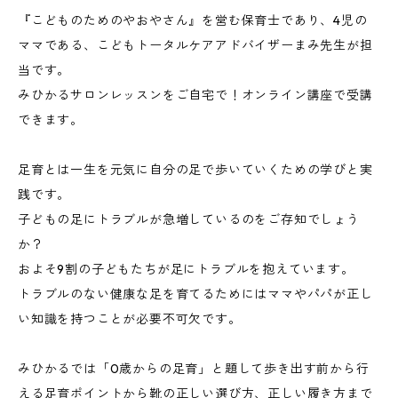
『こどものためのやおやさん』を営む保育士であり、4児の
ママである、こどもトータルケアアドバイザーまみ先生が担
当です。
みひかるサロンレッスンをご自宅で！オンライン講座で受講
できます。
足育とは一生を元気に自分の足で歩いていくための学びと実
践です。
子どもの足にトラブルが急増しているのをご存知でしょう
か？
およそ9割の子どもたちが足にトラブルを抱えています。
トラブルのない健康な足を育てるためにはママやパパが正し
い知識を持つことが必要不可欠です。
みひかるでは「0歳からの足育」と題して歩き出す前から行
える足育ポイントから靴の正しい選び方、正しい履き方まで