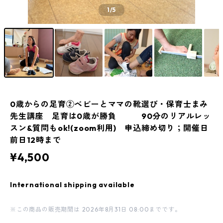
1
/5
0歳からの足育②ベビーとママの靴選び・保育士まみ
先生講座 足育は0歳が勝負 90分のリアルレッ
スン&質問もok!(zoom利用) 申込締め切り；開催日
前日12時まで
¥4,500
International shipping available
※この商品の販売期間は 2026年8月31日 08:00までです。