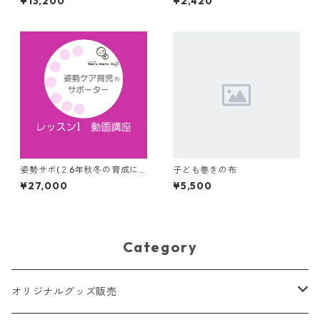
¥13,200
¥2,420
－おひなまき2枚つき、配送先
第2版 姿勢ケアとベビーマ
への送料込)
ッサージ参加者はテキスト発
送前までの注文で送料無料！
姿勢サポ(２6年秋冬の育成に
子ども巻きの布
むけて)レッスン1は動画講座
¥27,000
¥5,500
Category
オリジナルグッズ販売