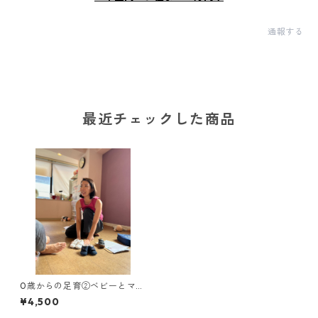
通報する
最近チェックした商品
0歳からの足育②ベビーとママ
の靴選び・保育士まみ先生講
¥4,500
座 足育は0歳が勝負 9
0分のリアルレッスン&質問も