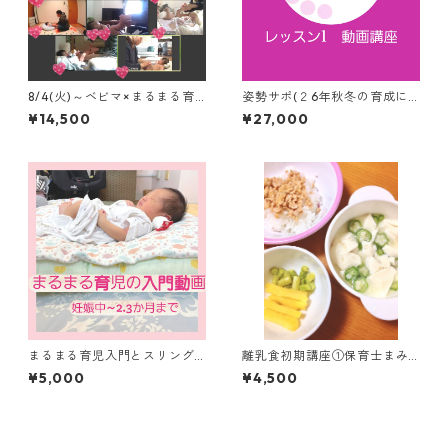
8/4(火)～ベビマ×まるまる育
姿勢サポ(２6年秋冬の育成に
児オンライン3回コース オイ
むけて)レッスン1は動画講座
¥14,500
¥27,000
ル、毎回録画、スリングなど
動画2.3本つき
まるまる育児入門とスリング
離乳食初期講座①保育士まみ
事前動画 産後のLINEフォロ
先生講座 からだとお口に
¥5,000
¥4,500
ー1か月
あわせて 90分のリアルレ
ッスンをおうち参加でどう
ぞ！質問も受けられます(zoo
m利用)