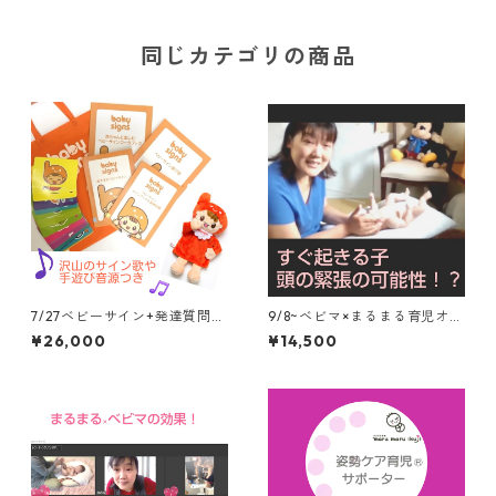
ok!(zoom利用) 申込締め切
り；開催日前日12時まで
同じカテゴリの商品
7/27ベビーサイン+発達質問つ
9/8~ベビマ×まるまる育児オン
き、講師2名で担当 オンライ
ライン3回コース オイル、毎
¥26,000
¥14,500
ン6回(月)コース+教材セット
回録画、スリング動画つき
+復習動画はパパと見るのもお
すすめ！