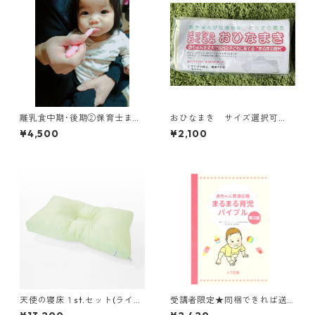
離乳食中期･後期②保育士まみ
おひなまき サイズ選択可
先生講座 ９０分のリアル
能！MS,Mサイズ 同梱できれ
¥4,500
¥2,100
レッスンをおうち参加でどう
ば送料無料！ ★受講者限定
ぞ！質問も受けられます(zoo
m利用)
天使の寝床１st.セット(ライム
受講者限定★同梱できれば送
カラー、箱なし、新生児ピロ
料無料 まるまる育児バイブル