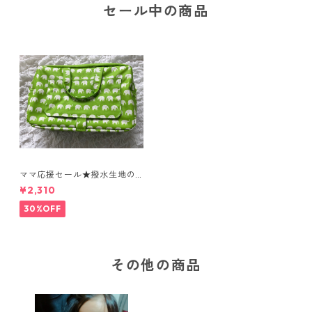
セール中の商品
ママ応援セール★撥水生地の
表面は水にも汚れにも強く、
¥2,310
おしりふきがさっと出せる
おしゃれで機能的なおむつポ
30%OFF
ーチ
その他の商品