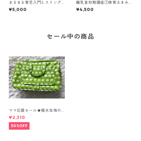
まるまる育児入門とスリング
離乳食初期講座①保育士まみ
事前動画 産後のLINEフォロ
先生講座 からだとお口に
¥5,000
¥4,500
ー1か月
あわせて 90分のリアルレ
ッスンをおうち参加でどう
ぞ！質問も受けられます(zoo
m利用)
セール中の商品
ママ応援セール★撥水生地の
表面は水にも汚れにも強く、
¥2,310
おしりふきがさっと出せる
おしゃれで機能的なおむつポ
30%OFF
ーチ