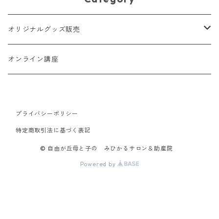
オリジナルグッズ販売
スリング
オンライン講座
おもちゃ
プライバシーポリシー
親子マスク
特定商取引法に基づく表記
おむつポーチ
© 自由が丘母と子の みひかるサロン＆助産院
Powered by
ベビーピロー＆カバー