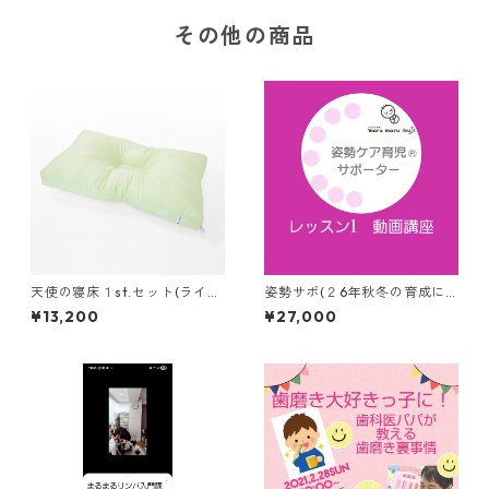
その他の商品
天使の寝床１st.セット(ライム
姿勢サポ(２6年秋冬の育成に
カラー、箱なし、新生児ピロ
むけて)レッスン1は動画講座
¥13,200
¥27,000
－おひなまき2枚つき、配送先
への送料込)