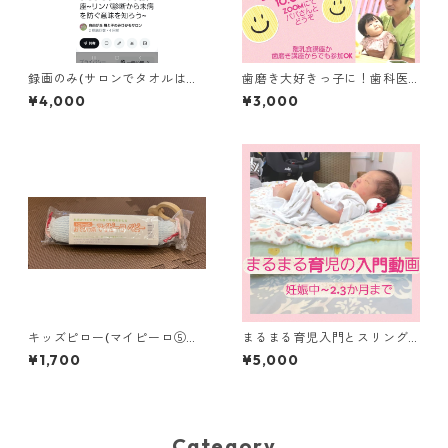
録画のみ(サロンでタオルは購
歯磨き大好きっ子に！歯科医
入した方向け)
パパによる歯磨き裏事情 zoo
¥4,000
¥3,000
mセミナー＋質問対応
キッズピロー(マイピーロ⑤
まるまる育児入門とスリング
旧おでかけ用マイピーロ ベビ
事前動画 産後のLINEフォロ
¥1,700
¥5,000
ー＋（プラス）) 6ヶ月以降は2
ー1か月
本持ちもおすすめ
Category