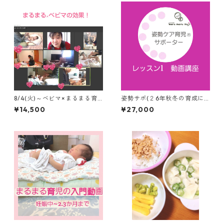
8/4(火)～ベビマ×まるまる育
姿勢サポ(２6年秋冬の育成に
児オンライン3回コース オイ
むけて)レッスン1は動画講座
¥14,500
¥27,000
ル、毎回録画、スリングなど
動画2.3本つき