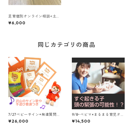
足育個別オンライン相談<土日
も対応可> ベビーの靴選び大
¥6,000
切なポイントお伝えします
同じカテゴリの商品
7/27ベビーサイン+発達質問つ
9/8~ベビマ×まるまる育児オン
き、講師2名で担当 オンライ
ライン3回コース オイル、毎
¥26,000
¥14,500
ン6回(月)コース+教材セット
回録画、スリング動画つき
+復習動画はパパと見るのもお
すすめ！