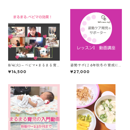
+復習動画はパパと見るのもお
すすめ！
8/4(火)～ベビマ×まるまる育
姿勢サポ(２6年秋冬の育成に
児オンライン3回コース オイ
むけて)レッスン1は動画講座
¥14,500
¥27,000
ル、毎回録画、スリングなど
動画2.3本つき