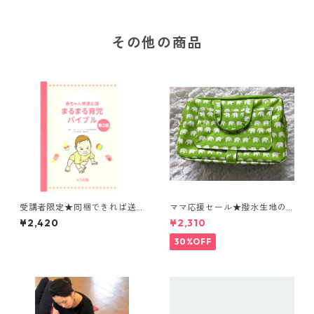
その他の商品
受講者限定★同梱できれば送
ママ応援セール★撥水生地の
料無料 まるまる育児バイブル
表面は水にも汚れにも強く、
¥2,420
¥2,310
第2版 姿勢ケアとベビーマ
おしりふきがさっと出せる
ッサージ参加者はテキスト発
おしゃれで機能的なおむつポ
30%OFF
送前までの注文で送料無料！
ーチ