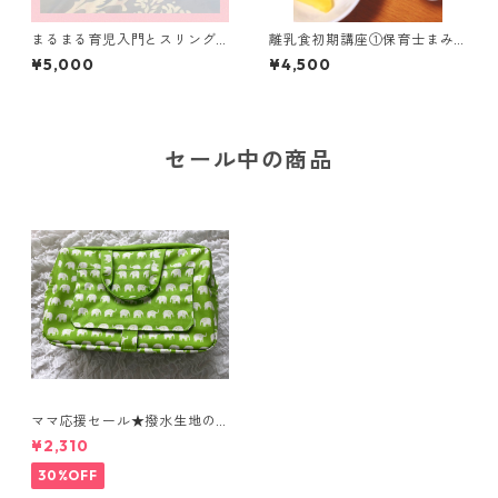
まるまる育児入門とスリング
離乳食初期講座①保育士まみ
事前動画 産後のLINEフォロ
先生講座 からだとお口に
¥5,000
¥4,500
ー1か月
あわせて 90分のリアルレ
ッスンをおうち参加でどう
ぞ！質問も受けられます(zoo
m利用)
セール中の商品
ママ応援セール★撥水生地の
表面は水にも汚れにも強く、
¥2,310
おしりふきがさっと出せる
おしゃれで機能的なおむつポ
30%OFF
ーチ