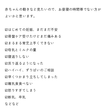
赤ちゃんの動きなど見たいので、お昼寝の時間帯でない方が
よいかと思います。
☑️はじめての妊娠、まだまだ不安
☑️骨盤ケア受けたけどまだ痛みある
☑️まるまる育児上手くできない
☑️母乳とミルクの量
☑️寝返りしない
☑️反り返るようになった
☑️ハイハイ、ずりばいのご相談
☑️早くつかまり立ちしてしまった
☑️離乳食食べない
☑️怒りすぎてしまう
☑️断乳、卒乳
などなど