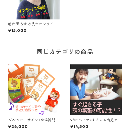
助産師 なおみ先生オンライン
相談 再診90分 妊婦さん、産
¥15,000
後の不調、おっぱいトラブ
ル、赤ちゃんの発達などなど
復習動画付き
同じカテゴリの商品
7/27ベビーサイン+発達質問つ
9/8~ベビマ×まるまる育児オン
き、講師2名で担当 オンライ
ライン3回コース オイル、毎
¥26,000
¥14,500
ン6回(月)コース+教材セット
回録画、スリング動画つき