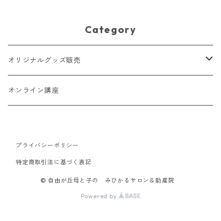
m利用)
Category
オリジナルグッズ販売
スリング
オンライン講座
おもちゃ
プライバシーポリシー
親子マスク
特定商取引法に基づく表記
おむつポーチ
© 自由が丘母と子の みひかるサロン＆助産院
Powered by
ベビーピロー＆カバー