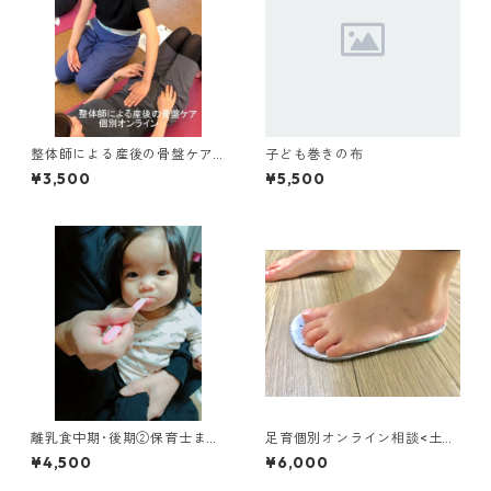
整体師による産後の骨盤ケア
子ども巻きの布
個別オンライン
¥3,500
¥5,500
離乳食中期･後期②保育士まみ
足育個別オンライン相談<土日
先生講座 ９０分のリアル
も対応可> ベビーの靴選び大
¥4,500
¥6,000
レッスンをおうち参加でどう
切なポイントお伝えします
ぞ！質問も受けられます(zoo