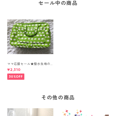
セール中の商品
ママ応援セール★撥水生地の
表面は水にも汚れにも強く、
¥2,310
おしりふきがさっと出せる
おしゃれで機能的なおむつポ
30%OFF
ーチ
その他の商品