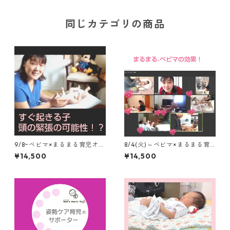
すすめ！
同じカテゴリの商品
9/8~ベビマ×まるまる育児オン
8/4(火)～ベビマ×まるまる育
ライン3回コース オイル、毎
児オンライン3回コース オイ
¥14,500
¥14,500
回録画、スリング動画つき
ル、毎回録画、スリングなど
動画2.3本つき