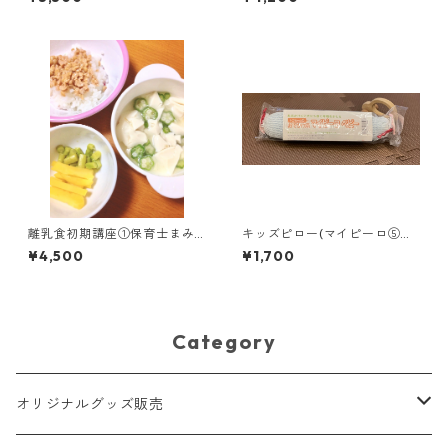
なまき布＆腹巻カバー＆ベビ
ーピローセット ）受講者限定
離乳食初期講座①保育士まみ
キッズピロー(マイピーロ⑤
先生講座 からだとお口に
旧おでかけ用マイピーロ ベビ
¥4,500
¥1,700
あわせて 90分のリアルレ
ー＋（プラス）) 6ヶ月以降は2
ッスンをおうち参加でどう
本持ちもおすすめ
ぞ！質問も受けられます(zoo
m利用)
Category
オリジナルグッズ販売