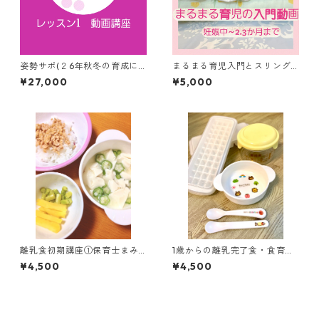
姿勢サポ(２6年秋冬の育成に
まるまる育児入門とスリング
むけて)レッスン1は動画講座
事前動画 産後のLINEフォロ
¥27,000
¥5,000
ー1か月
離乳食初期講座①保育士まみ
1歳からの離乳完了食・食育と
先生講座 からだとお口に
歯の健康③保育士まみ先生講
¥4,500
¥4,500
あわせて 90分のリアルレ
座 90分のリアルレッスン
ッスンをおうち参加でどう
をおうち参加でどうぞ！質問
ぞ！質問も受けられます(zoo
も受けられます(zoom利用)
m利用)