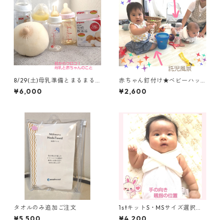
8/29(土)母乳準備とまるまる
赤ちゃん釘付け★ベビーハッ
育児の質問会10:00~(妊婦向
ピーセット（CD入り２点セッ
¥6,000
¥2,600
け~産後1か月以内) 産後一か
ト)
月ラインフォローつき スリ
ングも予約できます
タオルのみ追加ご注文
1stキットS・MSサイズ選択可
能！ まるまる育児用（おひ
¥5,500
¥4,200