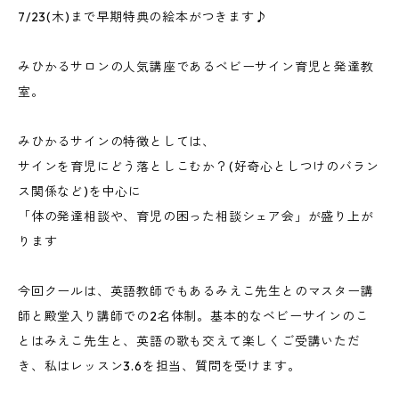
7/23(木)まで早期特典の絵本がつきます♪
みひかるサロンの人気講座であるベビーサイン育児と発達教
室。
みひかるサインの特徴としては、
サインを育児にどう落としこむか？(好奇心としつけのバラン
ス関係など)を中心に
「体の発達相談や、育児の困った相談シェア会」が盛り上が
ります
今回クールは、英語教師でもあるみえこ先生とのマスター講
師と殿堂入り講師での2名体制。基本的なベビーサインのこ
とはみえこ先生と、英語の歌も交えて楽しくご受講いただ
き、私はレッスン3.6を担当、質問を受けます。