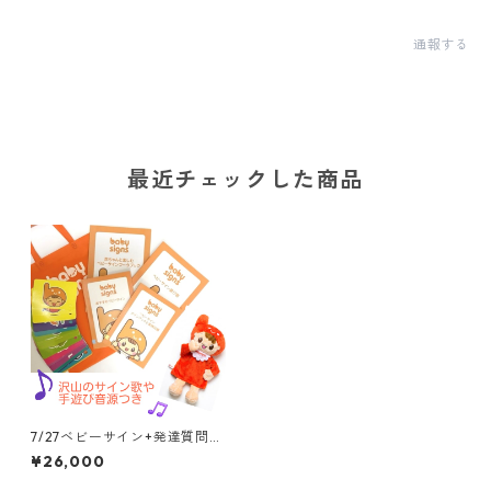
通報する
最近チェックした商品
7/27ベビーサイン+発達質問つ
き、講師2名で担当 オンライ
¥26,000
ン6回(月)コース+教材セット
+復習動画はパパと見るのもお